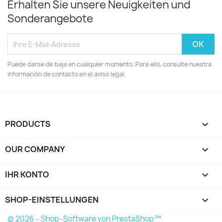
Erhalten Sie unsere Neuigkeiten und
Sonderangebote
Puede darse de baja en cualquier momento. Para ello, consulte nuestra
información de contacto en el aviso legal.
PRODUCTS

OUR COMPANY

IHR KONTO

SHOP-EINSTELLUNGEN
keyboard_arrow_down
© 2026 - Shop-Software von PrestaShop™