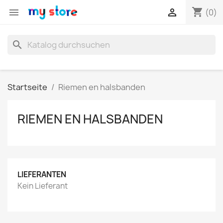
shopping_cart


(0)
search
Startseite
Riemen en halsbanden
RIEMEN EN HALSBANDEN
LIEFERANTEN
Kein Lieferant