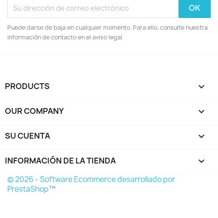
Puede darse de baja en cualquier momento. Para ello, consulte nuestra
información de contacto en el aviso legal.
PRODUCTS

OUR COMPANY

SU CUENTA

INFORMACIÓN DE LA TIENDA
keyboard_arrow_down
© 2026 - Software Ecommerce desarrollado por
PrestaShop™