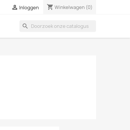
shopping_cart

Winkelwagen
(0)
Inloggen
search