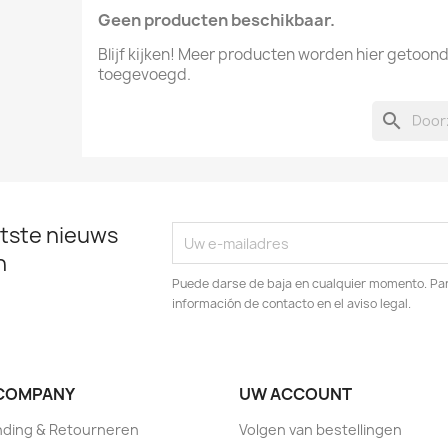
Geen producten beschikbaar.
Blijf kijken! Meer producten worden hier getoon
toegevoegd.
search
tste nieuws
n
Puede darse de baja en cualquier momento. Para
información de contacto en el aviso legal.
COMPANY
UW ACCOUNT
nding & Retourneren
Volgen van bestellingen