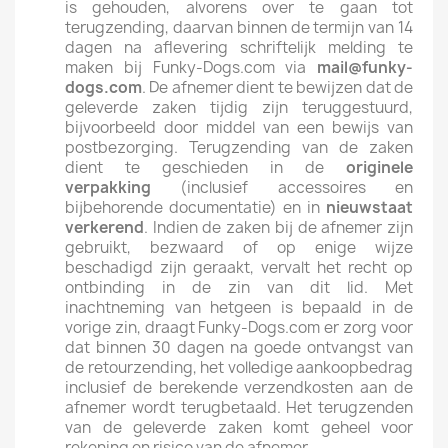
is gehouden, alvorens over te gaan tot
terugzending, daarvan binnen de termijn van 14
dagen na aflevering schriftelijk melding te
maken bij Funky-Dogs.com via
mail@funky-
dogs.com
. De afnemer dient te bewijzen dat de
geleverde zaken tijdig zijn teruggestuurd,
bijvoorbeeld door middel van een bewijs van
postbezorging. Terugzending van de zaken
dient te geschieden in de
originele
verpakking
(inclusief accessoires en
bijbehorende documentatie) en in
nieuwstaat
verkerend
. Indien de zaken bij de afnemer zijn
gebruikt, bezwaard of op enige wijze
beschadigd zijn geraakt, vervalt het recht op
ontbinding in de zin van dit lid. Met
inachtneming van hetgeen is bepaald in de
vorige zin, draagt Funky-Dogs.com er zorg voor
dat binnen 30 dagen na goede ontvangst van
de retourzending, het volledige aankoopbedrag
inclusief de berekende verzendkosten aan de
afnemer wordt terugbetaald. Het terugzenden
van de geleverde zaken komt geheel voor
rekening en risico van de afnemer.