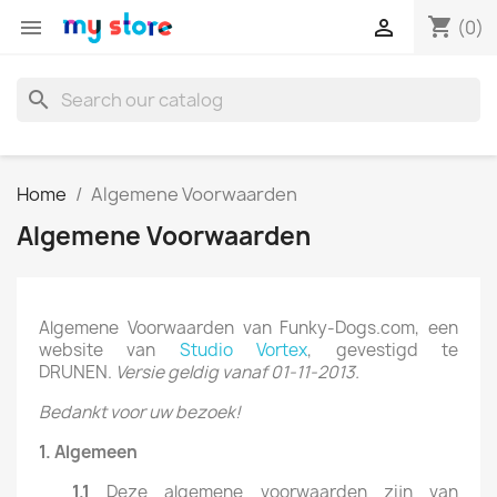
shopping_cart


(0)
search
Home
Algemene Voorwaarden
Algemene Voorwaarden
Algemene Voorwaarden van Funky-Dogs.com, een
website van
Studio Vortex
, gevestigd te
DRUNEN.
Versie geldig vanaf 01-11-2013.
Bedankt voor uw bezoek!
1.
Algemeen
1.1
Deze algemene voorwaarden zijn van