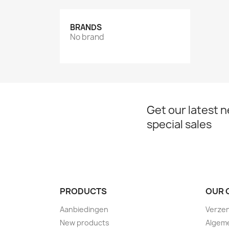
BRANDS
No brand
Get our latest 
special sales
PRODUCTS
OUR 
Aanbiedingen
Verze
New products
Algem