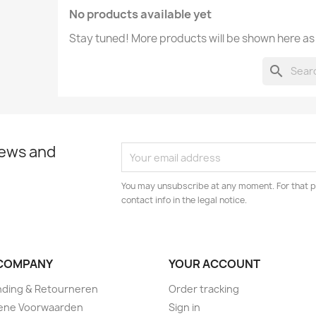
No products available yet
Stay tuned! More products will be shown here as
search
news and
You may unsubscribe at any moment. For that p
contact info in the legal notice.
COMPANY
YOUR ACCOUNT
nding & Retourneren
Order tracking
ene Voorwaarden
Sign in