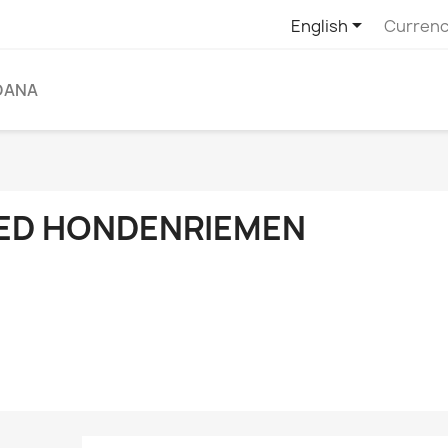

English
Currenc
DANA
ED HONDENRIEMEN
r de donkere avonden hebben wij een kleurrijk assortiment aa
engesteld. Deze LED honden riemen zijn ideaal om veilig en zi
n allemaal spatwaterdicht, dus tevens bestand tegen het winterse
bineren met een bijpassende lichtgevende halsband hond op
terijen.