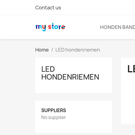
Contact us
HONDEN BAN
Home
LED hondenriemen
L
LED
HONDENRIEMEN
Voo
sam
zij
com
bat
SUPPLIERS
No supplier