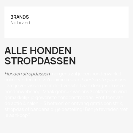
BRANDS
No brand
ALLE HONDEN
STROPDASSEN
Honden stropdassen
: nergens zul je een hondenwinkel
online vinden met zo'n ruime keus in
honden stropdassen
.
Laat je verrassen door de diversiteit aan designs in onze
hondenwebshop. Maak gebruik van ons zoekfilter en vind
gemakkelijk je gewenste hondenstropdas. Profiteer van
de actie '4 halen = 3 betalen' en ontvang gratis een strik,
stropdas of bandana bij je bestelling! Ben je tevreden met
je aankoop?