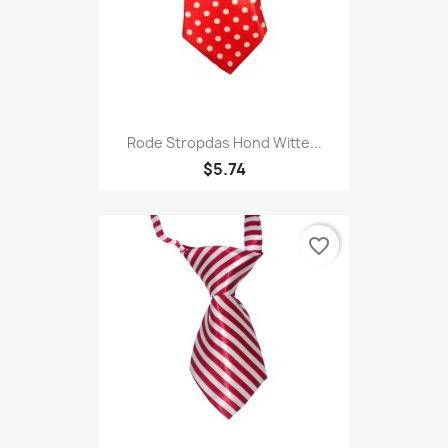
Rode Stropdas Hond Witte...
$5.74
favorite_border