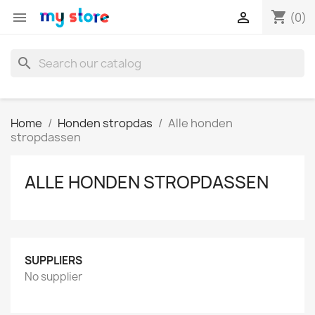
shopping_cart


(0)
search
Home
Honden stropdas
Alle honden
stropdassen
ALLE HONDEN STROPDASSEN
SUPPLIERS
No supplier